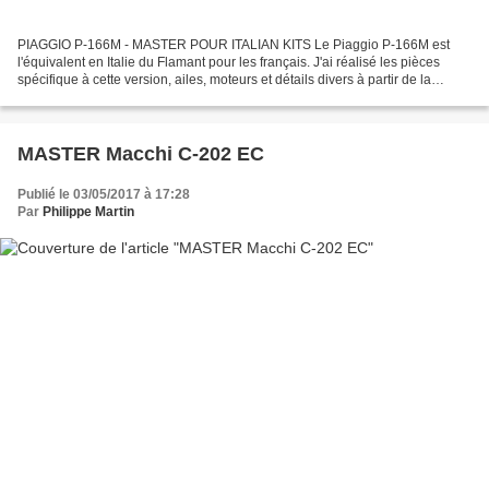
PIAGGIO P-166M - MASTER POUR ITALIAN KITS Le Piaggio P-166M est
l'équivalent en Italie du Flamant pour les français. J'ai réalisé les pièces
spécifique à cette version, ailes, moteurs et détails divers à partir de la
version de patrouille maritime plus...
MASTER Macchi C-202 EC
Publié le 03/05/2017 à 17:28
Par
Philippe Martin