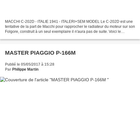
MACCHI C-202D - ITALIE 1941 - ITALERI+SEM MODEL Le C-202D est une
tentative de la part de Macchi pour rapprocher le radiateur du moteur sur son
Folgore, construit à un seul exemplaire il n'aura pas de suite. Voici le
montage réalisé en modifiant le kit...
MASTER PIAGGIO P-166M
Publié le 05/05/2017 à 15:28
Par
Philippe Martin