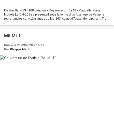
De Havilland DH-108 Swallow - Royaume-Uni 1948 - Maquette Planet
Models Le DH-108 se présentait sous la forme d’un fuselage de Vampire
reprenant les caractéristiques du Me-163 Komet d'Alexander Lippisch. Trois
appareils furent construits, ils finirent...
Mil Mi-1
Publié le 28/09/2020 à 16:49
Par
Philippe Martin