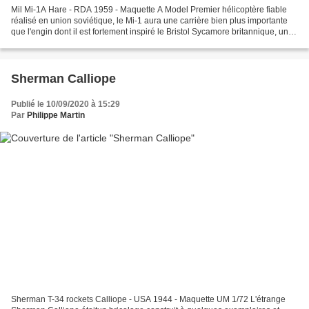
Mil Mi-1A Hare - RDA 1959 - Maquette A Model Premier hélicoptère fiable
réalisé en union soviétique, le Mi-1 aura une carrière bien plus importante
que l'engin dont il est fortement inspiré le Bristol Sycamore britannique, une
carrière comparable au Bell...
Sherman Calliope
Publié le 10/09/2020 à 15:29
Par
Philippe Martin
Sherman T-34 rockets Calliope - USA 1944 - Maquette UM 1/72 L'étrange