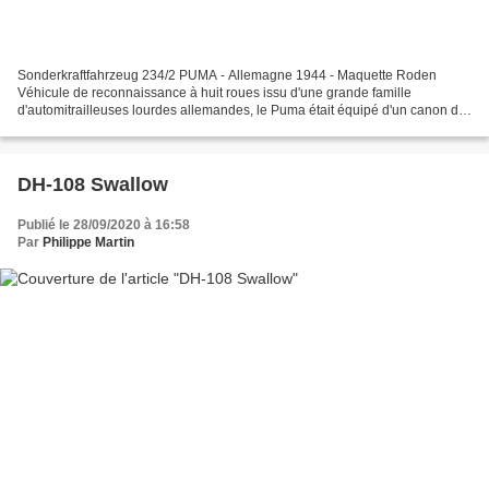
Sonderkraftfahrzeug 234/2 PUMA - Allemagne 1944 - Maquette Roden
Véhicule de reconnaissance à huit roues issu d'une grande famille
d'automitrailleuses lourdes allemandes, le Puma était équipé d'un canon de
50mm et d'une mitrailleuse MG 34. Produit à seulement...
DH-108 Swallow
Publié le 28/09/2020 à 16:58
Par
Philippe Martin