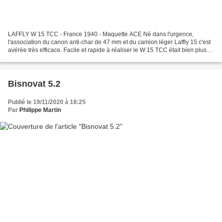
LAFFLY W 15 TCC - France 1940 - Maquette ACE Né dans l'urgence,
l'association du canon anti-char de 47 mm et du camion léger Laffly 15 c'est
avérée très efficace. Facile et rapide à réaliser le W 15 TCC était bien plus
rapide à mettre en oeuvre que le...
Bisnovat 5.2
Publié le 19/11/2020 à 18:25
Par
Philippe Martin