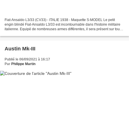
Fiat-Ansaldo L3/33 (CV33) - ITALIE 1938 - Maquette S-MODEL Le petit
engin blindé Fiat-Ansaldo L3/33 est incontournable dans l'histoire militaire
italienne. Equipé de nombreuses armes différentes, il sera présent sur tous
les fronts de l'Afrique à la Russie...
Austin Mk-III
Publié le 06/09/2021 à 16:17
Par
Philippe Martin