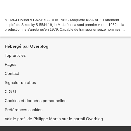
Mil Mi-4 Hound & GAZ-67B - RDA 1963 - Maquette KP & ACE Fortement
inspiré du Sikorsky S-55/H-19, le Mi-4 réalisa sont premier vol en 1952 et la
production ne s'arrêta qu'en 1979. Capable de transporter seize hommes en
armes ou un véhicule léger, il fut...
Hébergé par Overblog
Top articles
Pages
Contact
Signaler un abus
C.G.U.
Cookies et données personnelles
Préférences cookies
Voir le profil de Philippe Martin sur le portail Overblog