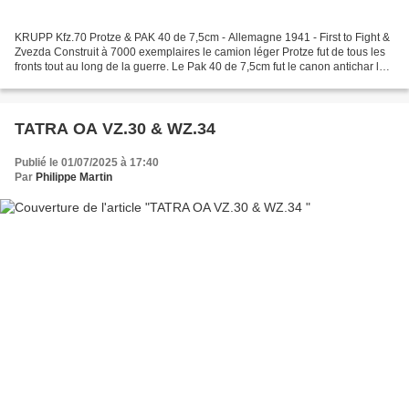
KRUPP Kfz.70 Protze & PAK 40 de 7,5cm - Allemagne 1941 - First to Fight &
Zvezda Construit à 7000 exemplaires le camion léger Protze fut de tous les
fronts tout au long de la guerre. Le Pak 40 de 7,5cm fut le canon antichar le
plus répandu dans la Wehrmacht...
TATRA OA VZ.30 & WZ.34
Publié le 01/07/2025 à 17:40
Par
Philippe Martin