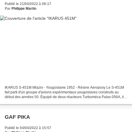
Publié le 21/04/2022 à 08:17
Par
Philippe Martin
IKARUS S-451M Mlazni - Yougoslavie 1952 - Résine Aeropoxy Le S-451M
fait parti d'un groupe d'avions expérimentaux yougoslaves construits au
début des années 50. Équipé de deux réacteurs Turboméca Palas 056A, il
fut le premier jet produit dans ce pays...
GAF PIKA
Publié le 04/04/2022 à 15:57