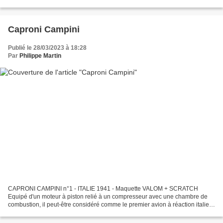
rendez-vous et il sera rapidement retiré...
Caproni Campini
Publié le 28/03/2023 à 18:28
Par
Philippe Martin
CAPRONI CAMPINI n°1 - ITALIE 1941 - Maquette VALOM + SCRATCH
Equipé d'un moteur à piston relié à un compresseur avec une chambre de
combustion, il peut-être considéré comme le premier avion à réaction italien.
son premier vol le 27 août 1940 et surtout...