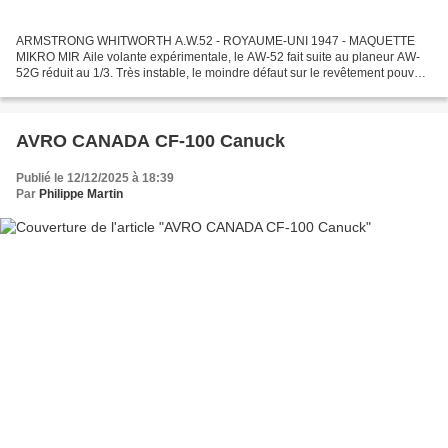
ARMSTRONG WHITWORTH A.W.52 - ROYAUME-UNI 1947 - MAQUETTE
MIKRO MIR Aile volante expérimentale, le AW-52 fait suite au planeur AW-
52G réduit au 1/3. Très instable, le moindre défaut sur le revêtement pouvais
le déstabiliser, le premier prototype s'écrasa...
AVRO CANADA CF-100 Canuck
Publié le 12/12/2025 à 18:39
Par
Philippe Martin