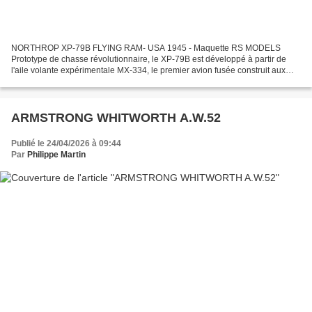
NORTHROP XP-79B FLYING RAM- USA 1945 - Maquette RS MODELS
Prototype de chasse révolutionnaire, le XP-79B est développé à partir de
l'aile volante expérimentale MX-334, le premier avion fusée construit aux
Etat-Unis. Le XP-79B était équipé de deux réacteurs...
ARMSTRONG WHITWORTH A.W.52
Publié le 24/04/2026 à 09:44
Par
Philippe Martin