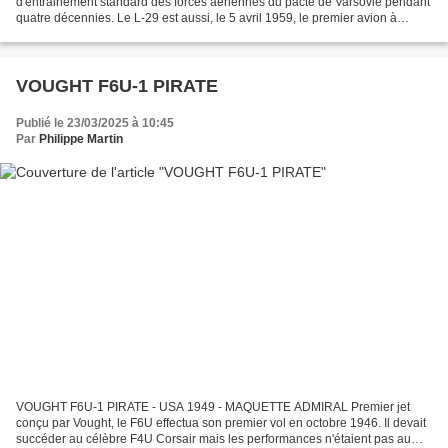
d'entrainement standard des forces aériennes du pacte de Varsovie pendant
quatre décennies. Le L-29 est aussi, le 5 avril 1959, le premier avion à
réaction conçu et construit en Tchécoslovaquie....
VOUGHT F6U-1 PIRATE
Publié le 23/03/2025 à 10:45
Par
Philippe Martin
VOUGHT F6U-1 PIRATE - USA 1949 - MAQUETTE ADMIRAL Premier jet
conçu par Vought, le F6U effectua son premier vol en octobre 1946. Il devait
succéder au célèbre F4U Corsair mais les performances n'étaient pas au