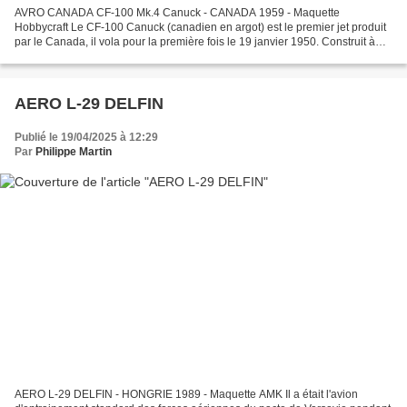
AVRO CANADA CF-100 Mk.4 Canuck - CANADA 1959 - Maquette
Hobbycraft Le CF-100 Canuck (canadien en argot) est le premier jet produit
par le Canada, il vola pour la première fois le 19 janvier 1950. Construit à
700 exemplaires il sera le fer de lance de...
AERO L-29 DELFIN
Publié le 19/04/2025 à 12:29
Par
Philippe Martin
AERO L-29 DELFIN - HONGRIE 1989 - Maquette AMK Il a était l'avion