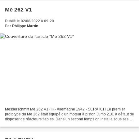
Me 262 V1
Publié le 02/08/2022 à 09:20
Par
Philippe Martin
Messerschmitt Me 262 V1 (II) - Allemagne 1942 - SCRATCH Le premier
prototype du Me 262 était équipé d'un moteur à piston Jumo 210, à défaut de
disposer de réacteurs fiables. Dans un second temps on installa sous ses
ailes deux BMW P.3302 prototypes du...