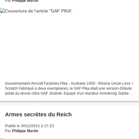
Par
Philippe Martin
Gouvernement Aircraft Factories Pika - Australie 1950 - Résine Uncle Less +
Scratch Fabriqué à deux exemplaires, le GAF Pika était une version d'étude
piloté du drone-cible GAF Jindivik. Equipé d'un réacteur Armstrong Siddley
Adder, il réalisa son premier...
Armes secrètes du Reich
Publié le 30/12/2021 à 17:23
Par
Philippe Martin