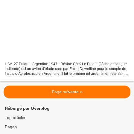
I. Ae. 27 Pulqui - Argentine 1947 - Résine CMK Le Pulqui (flèche en langue
indienne) est un avion d’étude créé par Emile Dewoitine pour le compte de
Instituto Aerotecnico en Argentine. Il fut le premier jet argentin en réalisant
son premier vol le 9 août...
Page suivante >
Hébergé par Overblog
Top articles
Pages