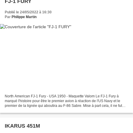
FJ-1 FURY
Publié le 24/05/2022 à 16:30
Par
Philippe Martin
North American FJ-1 Fury - USA 1950 - Maquette Valom Le FJ-1 Fury à
marqué l'histoire pour être le premier avion à réaction de l'US Navy et le
premier de la lignée qui aboutira au F-86 Sabre. Mise à part cela, il ne fut
qu'un avion de transition rapidement...
IKARUS 451M